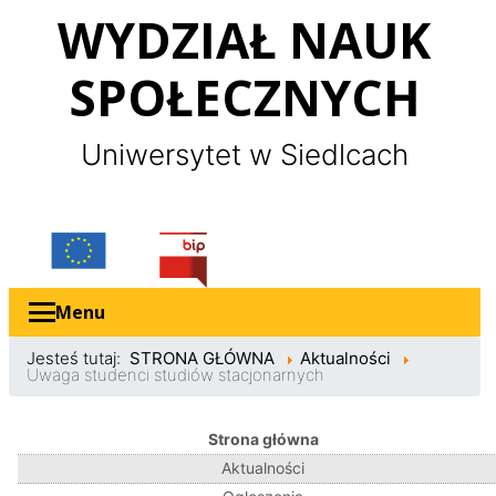
Panel zarządzania plikami cookies
WYDZIAŁ NAUK
SPOŁECZNYCH
Uniwersytet w Siedlcach
Erasmus
Bip
Menu
Jesteś tutaj:
STRONA GŁÓWNA
Aktualności
Uwaga studenci studiów stacjonarnych
Strona główna
Aktualności