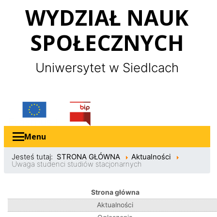
Panel zarządzania plikami cookies
WYDZIAŁ NAUK
SPOŁECZNYCH
Uniwersytet w Siedlcach
Erasmus
Bip
Menu
Jesteś tutaj:
STRONA GŁÓWNA
Aktualności
Uwaga studenci studiów stacjonarnych
Strona główna
Aktualności