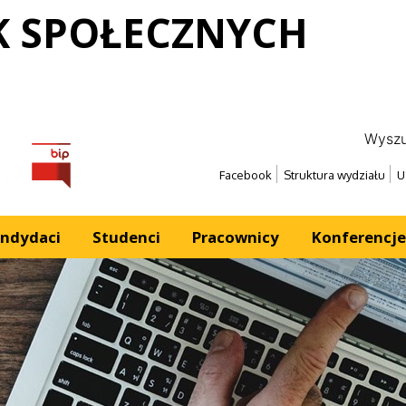
K SPOŁECZNYCH
Wyszu
Erasmus
Bip
Facebook
Struktura wydziału
U
ndydaci
Studenci
Pracownicy
Konferencje