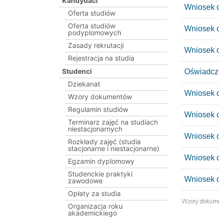
Kandydaci
Wniosek o
Oferta studiów
Oferta studiów
Wniosek o
podyplomowych
Zasady rekrutacji
Wniosek o
Rejestracja na studia
Studenci
Oświadcz
Dziekanat
Wniosek o
Wzory dokumentów
Regulamin studiów
Wniosek 
Terminarz zajęć na studiach
niestacjonarnych
Wniosek o
Rozkłady zajęć (studia
stacjonarne i niestacjonarne)
Wniosek o
Egzamin dyplomowy
Studenckie praktyki
Wniosek o
zawodowe
Opłaty za studia
Wzory dokum
Organizacja roku
akademickiego