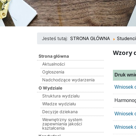
Jesteś tutaj:
STRONA GŁÓWNA
Studenci
Wzory
Strona główna
Aktualności
Ogłoszenia
Druk wni
Nadchodzące wydarzenia
Wniosek o
O Wydziale
Struktura wydziału
Harmonogr
Władze wydziału
Decyzje dziekana
Wniosek 
Wewnętrzny system
zapewniania jakości
Wniosek o
kształcenia