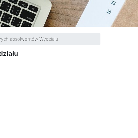
wych absolwentów Wydziału
działu