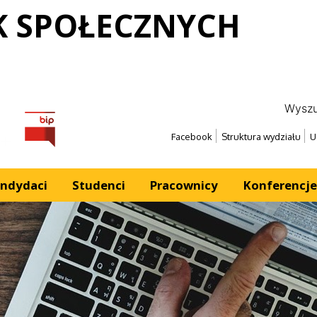
K SPOŁECZNYCH
Wyszu
Erasmus
Bip
Facebook
Struktura wydziału
U
ndydaci
Studenci
Pracownicy
Konferencje